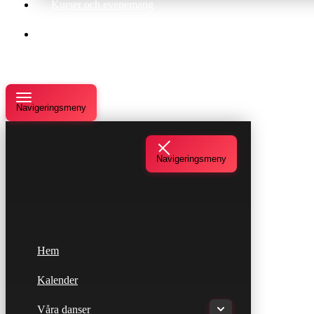
Kurser och evenemang
Om oss
Navigeringsmeny
Navigeringsmeny
Hem
Kalender
Våra danser