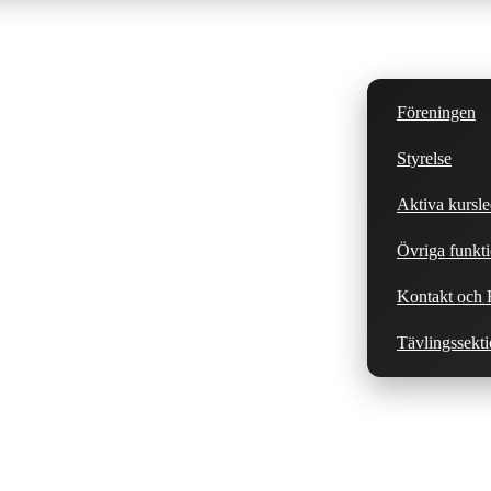
Föreningen
Styrelse
Aktiva kursle
Övriga funkti
Kontakt och H
Tävlingssekt