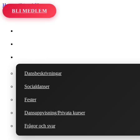
Hoppa till innehåll
BLI MEDLEM
Hem
Kalender
Våra danser
Dansbeskrivningar
Socialdanser
Fester
Dansuppvisning/Privata kurser
Frågor och svar