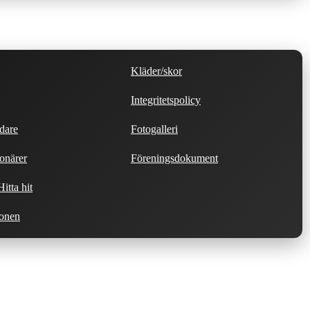
Kläder/skor
Integritetspolicy
dare
Fotogalleri
onärer
Föreningsdokument
itta hit
ionen