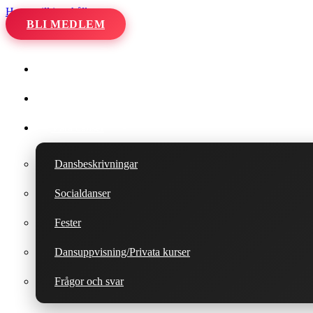
Hoppa till innehåll
BLI MEDLEM
Hem
Kalender
Våra danser
Dansbeskrivningar
Socialdanser
Fester
Dansuppvisning/Privata kurser
Frågor och svar