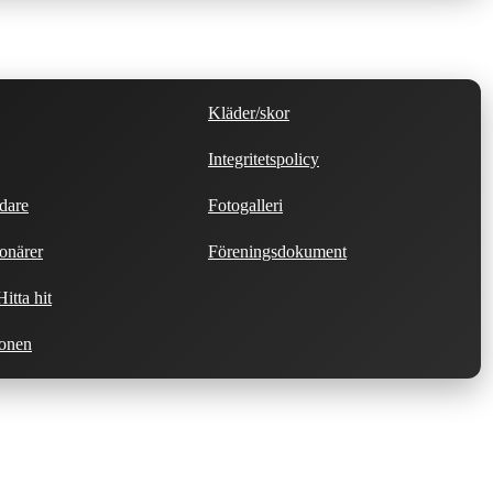
Kläder/skor
Integritetspolicy
dare
Fotogalleri
onärer
Föreningsdokument
itta hit
ionen