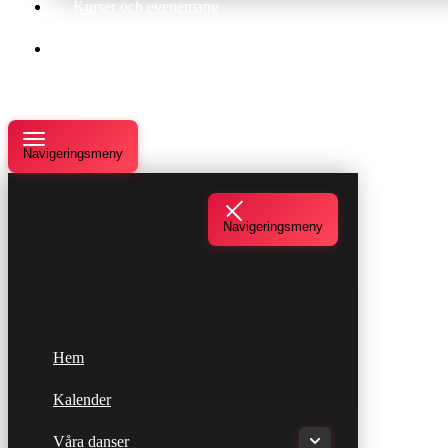
Kurser och evenemang
Om oss
Navigeringsmeny
Navigeringsmeny
Hem
Kalender
Våra danser