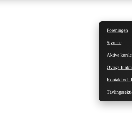
Föreningen
Styrelse
Aktiva kursle
Övriga funkti
Kontakt och H
Tävlingssekt