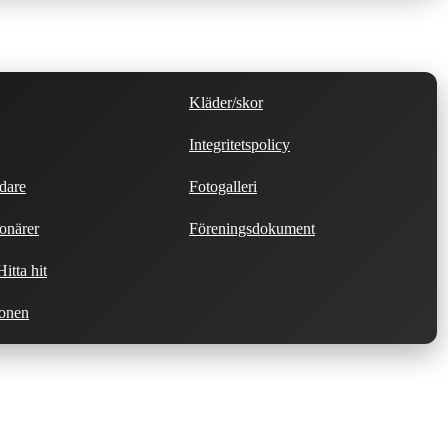
Kläder/skor
Integritetspolicy
dare
Fotogalleri
onärer
Föreningsdokument
itta hit
ionen