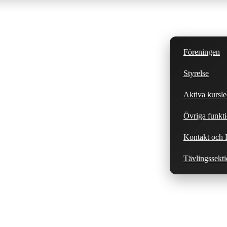
Föreningen
Styrelse
Aktiva kursle
Övriga funkti
Kontakt och H
Tävlingssekt