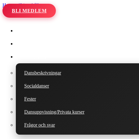
Hoppa till innehåll
BLI MEDLEM
Hem
Kalender
Våra danser
Dansbeskrivningar
Socialdanser
Fester
Dansuppvisning/Privata kurser
Frågor och svar