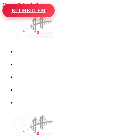
Hoppa till innehåll
BLI MEDLEM
Hem
Kalender
Våra danser
Kurser och evenemang
Om oss