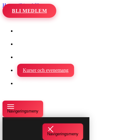
Hoppa till innehåll
BLI MEDLEM
Hem
Kalender
Våra danser
Kurser och evenemang
Om oss
Navigeringsmeny
Navigeringsmeny